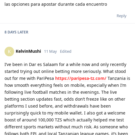
las opciones para apostar durante cada encuentro
Reply
8 DAYS
LATER
KelvinMushi
K
11 May
Edited
I’ve been in Dar es Salaam for a while now and only recently
started trying out online betting more seriously. What stood
out for me with PariPesa
https://paripesa-tz.com/
Tanzania is
how smooth everything feels on mobile, especially when I’m
following live football matches in the evenings. The live
betting section updates fast, odds don’t freeze like on other
platforms I used before, and withdrawals have been
surprisingly quick to my mobile wallet. I also got a welcome
boost of around 100,000 TZS which actually helped me test
different sports markets without much risk. As someone who
follows both EPL and local Tanzanian league games, it’s been